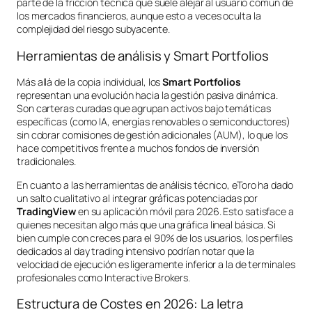
parte de la fricción técnica que suele alejar al usuario común de
los mercados financieros, aunque esto a veces oculta la
complejidad del riesgo subyacente.
Herramientas de análisis y Smart Portfolios
Más allá de la copia individual, los
Smart Portfolios
representan una evolución hacia la gestión pasiva dinámica.
Son carteras curadas que agrupan activos bajo temáticas
específicas (como IA, energías renovables o semiconductores)
sin cobrar comisiones de gestión adicionales (AUM), lo que los
hace competitivos frente a muchos fondos de inversión
tradicionales.
En cuanto a las herramientas de análisis técnico, eToro ha dado
un salto cualitativo al integrar gráficas potenciadas por
TradingView
en su aplicación móvil para 2026. Esto satisface a
quienes necesitan algo más que una gráfica lineal básica. Si
bien cumple con creces para el 90% de los usuarios, los perfiles
dedicados al
day trading
intensivo podrían notar que la
velocidad de ejecución es ligeramente inferior a la de terminales
profesionales como Interactive Brokers.
Estructura de Costes en 2026: La letra