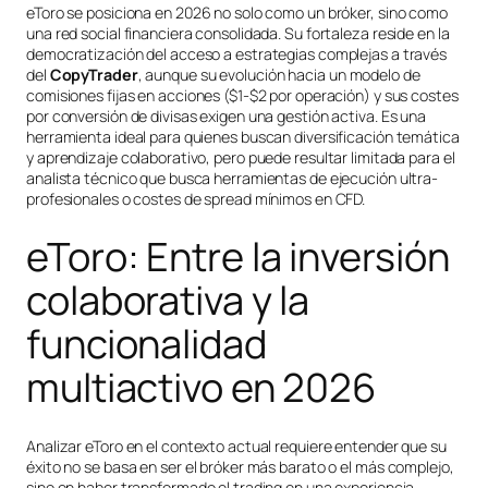
eToro se posiciona en 2026 no solo como un bróker, sino como
una red social financiera consolidada. Su fortaleza reside en la
democratización del acceso a estrategias complejas a través
del
CopyTrader
, aunque su evolución hacia un modelo de
comisiones fijas en acciones ($1-$2 por operación) y sus costes
por conversión de divisas exigen una gestión activa. Es una
herramienta ideal para quienes buscan diversificación temática
y aprendizaje colaborativo, pero puede resultar limitada para el
analista técnico que busca herramientas de ejecución ultra-
profesionales o costes de spread mínimos en CFD.
eToro: Entre la inversión
colaborativa y la
funcionalidad
multiactivo en 2026
Analizar eToro en el contexto actual requiere entender que su
éxito no se basa en ser el bróker más barato o el más complejo,
sino en haber transformado el trading en una experiencia