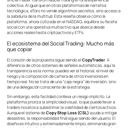
colectiva. Al igual que en otras plataformas de narrativa
tecnológica, eToro no vende algoritmos secretos, sino acceso a
la sabiduría de la multitud. Esta reseña observa cómo la
plataforma, ahora cotizada en el NASDAQ, equilibra su faceta
social con una operativa multiactivo que abarca desde
acciones reales hasta criptoactivos y ETFs.
El ecosistema del Social Trading: Mucho más
que copiar
El corazón de la propuesta sigue siendo el
CopyTrader
. A
diferencia de otros sistemas de señales automáticas, aquí la
transparencia es la norma: puedes ver el historial, el nivel de
riesgo y la composición de cartera de otros inversores en
tiempo real. No se trata de una “caja negra” de inversión, sino
de una delegación consciente de la estrategia.
Sin embargo, esta facilidad conlleva un riesgo implícito. La
plataforma prioriza la simplicidad visual, lo que puede llevar a
traders novatos a subestimar la volatilidad de ciertos activos.
Aunque el sistema de
Copy Stop Loss (CSL)
ayuda a mitigar
desastres, la responsabilidad final sigue siendo del usuario. El
diseño es intuitivo y extremadamente limpio, eliminando gran