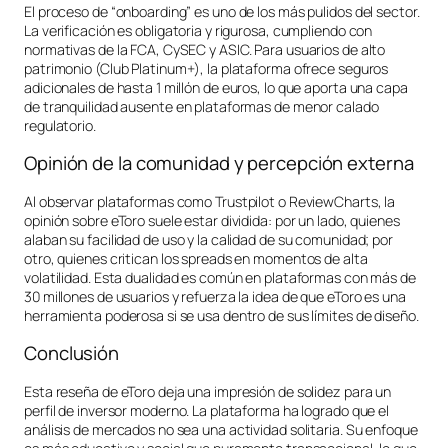
El proceso de “onboarding” es uno de los más pulidos del sector.
La verificación es obligatoria y rigurosa, cumpliendo con
normativas de la FCA, CySEC y ASIC. Para usuarios de alto
patrimonio (Club Platinum+), la plataforma ofrece seguros
adicionales de hasta 1 millón de euros, lo que aporta una capa
de tranquilidad ausente en plataformas de menor calado
regulatorio.
Opinión de la comunidad y percepción externa
Al observar plataformas como Trustpilot o ReviewCharts, la
opinión sobre eToro suele estar dividida: por un lado, quienes
alaban su facilidad de uso y la calidad de su comunidad; por
otro, quienes critican los spreads en momentos de alta
volatilidad. Esta dualidad es común en plataformas con más de
30 millones de usuarios y refuerza la idea de que eToro es una
herramienta poderosa si se usa dentro de sus límites de diseño.
Conclusión
Esta reseña de eToro deja una impresión de solidez para un
perfil de inversor moderno. La plataforma ha logrado que el
análisis de mercados no sea una actividad solitaria. Su enfoque