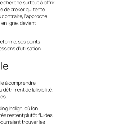
me cherche surtout à offrir
e de broker qui tente
 contraire, l’approche
 en ligne, devient
teforme, ses points
ssions d’utilisation.
le
mple à comprendre.
étriment de la lisibilité.
hés.
ing Inolign, où l’on
rés restent plutôt fluides,
ourraient trouver les