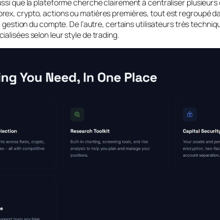
ussi que la plateforme cherche clairement à centraliser plusieurs 
rex, crypto, actions ou matières premières, tout est regroupé
la gestion du compte. De l’autre, certains utilisateurs très techni
alisées selon leur style de trading.