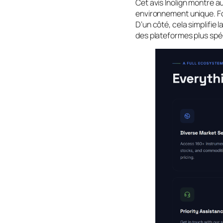
Cet avis Inolign montre a
environnement unique. Fo
D’un côté, cela simplifie 
des plateformes plus spéci