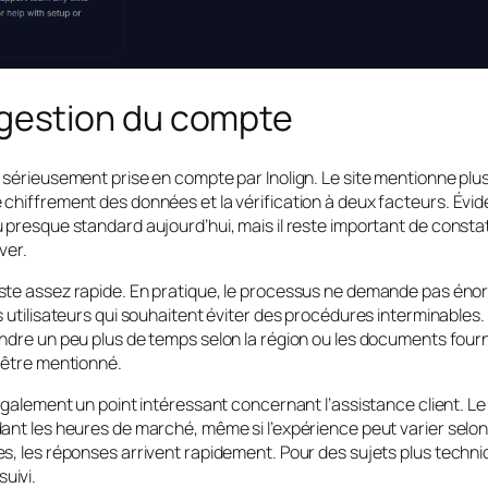
 gestion du compte
 sérieusement prise en compte par Inolign. Le site mentionne pl
 chiffrement des données et la vérification à deux facteurs. Évi
 presque standard aujourd’hui, mais il reste important de constat
ver.
ste assez rapide. En pratique, le processus ne demande pas éno
 utilisateurs qui souhaitent éviter des procédures interminables. 
ndre un peu plus de temps selon la région ou les documents fourni
’être mentionné.
 également un point intéressant concernant l’assistance client. L
ant les heures de marché, même si l’expérience peut varier selon
s, les réponses arrivent rapidement. Pour des sujets plus techni
uivi.