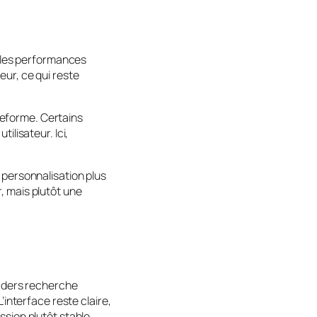
, les performances
ur, ce qui reste
ateforme. Certains
ilisateur. Ici,
 personnalisation plus
, mais plutôt une
raders recherche
’interface reste claire,
sion plutôt stable.