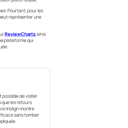
ées. Pourtant, pour les
n peut représenter une
sur
ReviewCharts
ainsi
une plateforme qui
uée.
 possible de visiter
i que les retours
avis Inolign montre
efficace sans tomber
pliquée.