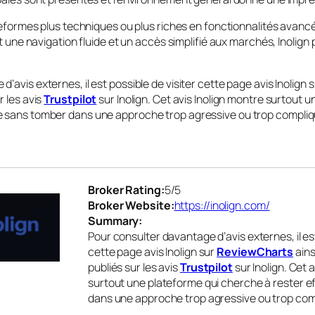
lateformes plus techniques ou plus riches en fonctionnalités avanc
ent une navigation fluide et un accès simplifié aux marchés, Inolig
’avis externes, il est possible de visiter cette page avis Inolign 
r les avis
Trustpilot
sur Inolign. Cet avis Inolign montre surtout 
e sans tomber dans une approche trop agressive ou trop compliq
Broker Rating:
5
/5
Broker Website:
https://inolign.com/
Summary:
Pour consulter davantage d’avis externes, il est
cette page avis Inolign sur
ReviewCharts
ains
publiés sur les avis
Trustpilot
sur Inolign. Cet 
surtout une plateforme qui cherche à rester 
dans une approche trop agressive ou trop com