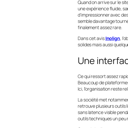
Quand on arrive sur le sit
une expérience fluide, sa
d’impressionner avec des
semble davantage tournée v
finalement assez rare.
Dans cet avis
Inolign
, l’
solides mais aussi quelque
Une interfa
Ce qui ressort assez rapi
Beaucoup de plateformes v
Ici, l’organisation reste
La société met notammen
retrouve plusieurs outils 
sans latence visible pend
outils techniques un peu