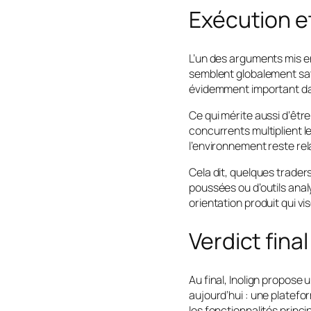
Exécution e
L’un des arguments mis en
semblent globalement sati
évidemment important dan
Ce qui mérite aussi d’être
concurrents multiplient le
l’environnement reste re
Cela dit, quelques trader
poussées ou d’outils ana
orientation produit qui vi
Verdict final
Au final, Inolign propose
aujourd’hui : une platefor
les fonctionnalités princ