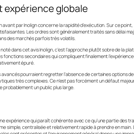
t expérience globale
 avant par Inolign concerne la rapidité d’exécution. Sur ce point
sfaisantes. Les ordres sont généralement traités sans délai maje
s des marchés parfois très volatils.
 noté dans cet avis Inolign, c’est l’approche plutôt sobre de la pl
s fonctions secondaires qui compliquent finalement l’expérience ut
lativement épuré.
s avancés pourraient regretter l’absence de certaines options de
lytiques très complexes. Ce n’est pas forcément un défaut majeur
se probablement un public plus large.
 une expérience qui paraît cohérente avec ce qu’une partie des t
me simple, centralisée et relativement rapide à prendre en main. L
ipales sont présentes et l’environnement général donne une impres