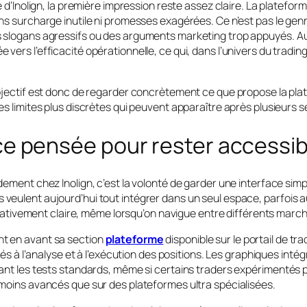
e d’Inolign, la première impression reste assez claire. La platefor
ns surcharge inutile ni promesses exagérées. Ce n’est pas le genr
 slogans agressifs ou des arguments marketing trop appuyés. Au
ers l’efficacité opérationnelle, ce qui, dans l’univers du trading
objectif est donc de regarder concrètement ce que propose la pla
s limites plus discrètes qui peuvent apparaître après plusieurs se
ce pensée pour rester accessib
dement chez Inolign, c’est la volonté de garder une interface si
eulent aujourd’hui tout intégrer dans un seul espace, parfois au d
 relativement claire, même lorsqu’on navigue entre différents marc
t en avant sa section
plateforme
disponible sur le portail de trad
liés à l’analyse et à l’exécution des positions. Les graphiques intég
ant les tests standards, même si certains traders expérimentés p
 moins avancés que sur des plateformes ultra spécialisées.